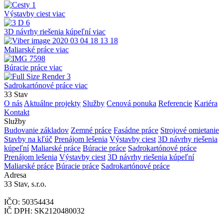
Výstavby ciest
viac
3D návrhy riešenia kúpeľní
viac
Maliarské práce
viac
Búracie práce
viac
Sadrokartónové práce
viac
33 Stav
O nás
Aktuálne projekty
Služby
Cenová ponuka
Referencie
Kariéra
Kontakt
Služby
Budovanie základov
Zemné práce
Fasádne práce
Strojové omietanie
Stavby na kľúč
Prenájom lešenia
Výstavby ciest
3D návrhy riešenia
kúpeľní
Maliarské práce
Búracie práce
Sadrokartónové práce
Prenájom lešenia
Výstavby ciest
3D návrhy riešenia kúpeľní
Maliarské práce
Búracie práce
Sadrokartónové práce
Adresa
33 Stav, s.r.o.
IČO: 50354434
IČ DPH: SK2120480032