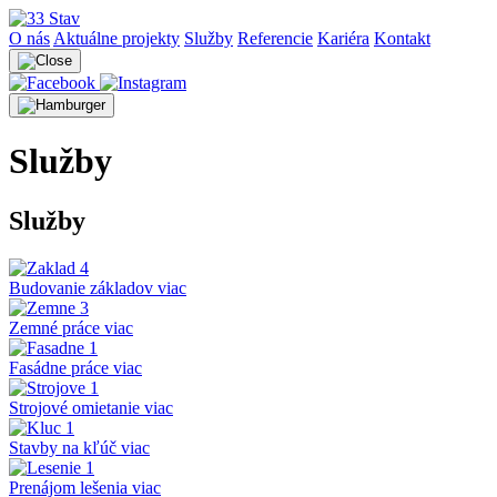
O nás
Aktuálne projekty
Služby
Referencie
Kariéra
Kontakt
Služby
Služby
Budovanie základov
viac
Zemné práce
viac
Fasádne práce
viac
Strojové omietanie
viac
Stavby na kľúč
viac
Prenájom lešenia
viac